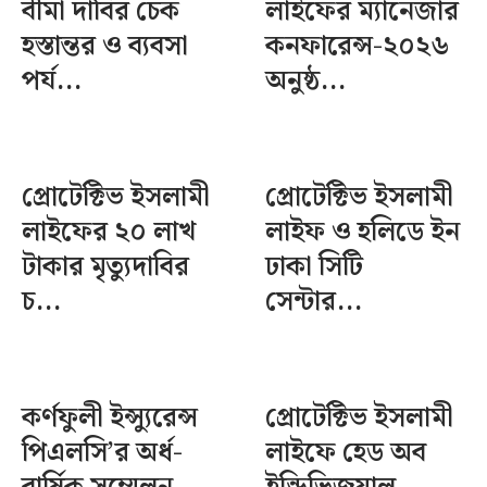
বীমা দাবির চেক
লাইফের ম্যানেজার
হস্তান্তর ও ব্যবসা
কনফারেন্স-২০২৬
পর্য...
অনুষ্ঠ...
প্রোটেক্টিভ ইসলামী
প্রোটেক্টিভ ইসলামী
লাইফের ২০ লাখ
লাইফ ও হলিডে ইন
টাকার মৃত্যুদাবির
ঢাকা সিটি
চ...
সেন্টার...
কর্ণফুলী ইন্স্যুরেন্স
প্রোটেক্টিভ ইসলামী
পিএলসি’র অর্ধ-
লাইফে হেড অব