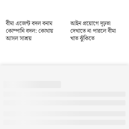
বীমা এজেন্ট বদল বনাম
আইন প্রয়োগে দৃঢ়তা
কোম্পানি বদল: কোথায়
দেখাতে না পারলে বীমা
আসল সাশ্রয়
খাত ঝুঁকিতে