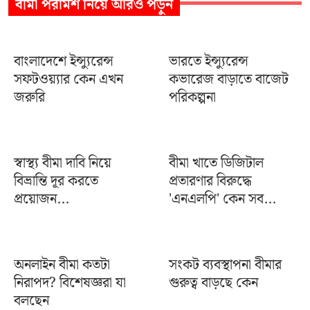
বীমা পরামর্শ
নিয়ে আরও পড়ুন
বাংলাদেশে ইন্স্যুরেন্স
ভারতে ইন্স্যুরেন্স
সফটওয়্যার কেন এখন
কভারেজ বাড়াতে বাজেট
জরুরি
পরিকল্পনা
স্বাস্থ্য বীমা দাবি নিয়ে
বীমা খাতে ডিজিটাল
বিভ্রান্তি দূর করতে
প্রতারণার বিরুদ্ধে
প্রয়োজন...
'এনএলপি' কেন সব...
অনলাইন বীমা কতটা
সংকট ব্যবস্থাপনা বীমার
নিরাপদ? বিশেষজ্ঞরা যা
গুরুত্ব বাড়ছে কেন
বলছেন