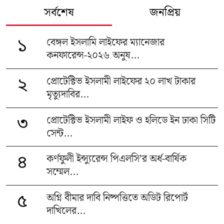
সর্বশেষ
জনপ্রিয়
বেঙ্গল ইসলামি লাইফের ম্যানেজার
১
কনফারেন্স-২০২৬ অনুষ...
প্রোটেক্টিভ ইসলামী লাইফের ২০ লাখ টাকার
২
মৃত্যুদাবির...
প্রোটেক্টিভ ইসলামী লাইফ ও হলিডে ইন ঢাকা সিটি
৩
সেন্ট...
কর্ণফুলী ইন্স্যুরেন্স পিএলসি’র অর্ধ-বার্ষিক
৪
সম্মেল...
অগ্নি বীমার দাবি নিষ্পত্তিতে অডিট রিপোর্ট
৫
দাখিলের...