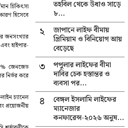
তহবিল থেকে উধাও সাড়ে
ধমান চিকিৎসা
৮...
ন কারণ হিসেবে
২
জাপানে লাইফ বীমায়
ের জনসংখ্যার
প্রিমিয়াম ও বিনিয়োগ আয়
দন এবং হাইপার-
বেড়েছে
৩
পপুলার লাইফের বীমা
 ৪৪% জেনজেড
দাবির চেক হস্তান্তর ও
পর নির্ভর করে
ব্যবসা পর...
লাইন চ্যানেল
৪
বেঙ্গল ইসলামি লাইফের
ং প্রয়োজনীয়
ম্যানেজার
কনফারেন্স-২০২৬ অনুষ...
ি শর্তাবলীকে