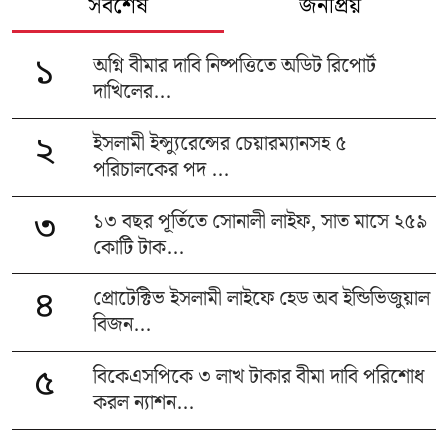
সর্বশেষ
জনপ্রিয়
অগ্নি বীমার দাবি নিষ্পত্তিতে অডিট রিপোর্ট
১
দাখিলের...
ইসলামী ইন্স্যুরেন্সের চেয়ারম্যানসহ ৫
২
পরিচালকের পদ ...
১৩ বছর পূর্তিতে সোনালী লাইফ, সাত মাসে ২৫৯
৩
কোটি টাক...
প্রোটেক্টিভ ইসলামী লাইফে হেড অব ইন্ডিভিজুয়াল
৪
বিজন...
বিকেএসপিকে ৩ লাখ টাকার বীমা দাবি পরিশোধ
৫
করল ন্যাশন...