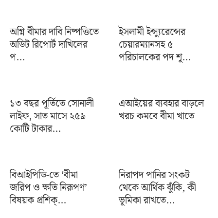
অগ্নি বীমার দাবি নিষ্পত্তিতে
ইসলামী ইন্স্যুরেন্সের
অডিট রিপোর্ট দাখিলের
চেয়ারম্যানসহ ৫
প...
পরিচালকের পদ শূ...
১৩ বছর পূর্তিতে সোনালী
এআইয়ের ব্যবহার বাড়লে
লাইফ, সাত মাসে ২৫৯
খরচ কমবে বীমা খাতে
কোটি টাকার...
বিআইপিডি-তে ‘বীমা
নিরাপদ পানির সংকট
জরিপ ও ক্ষতি নিরূপণ’
থেকে আর্থিক ঝুঁকি, কী
বিষয়ক প্রশিক্...
ভূমিকা রাখতে...