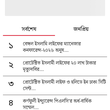
সর্বশেষ
জনপ্রিয়
বেঙ্গল ইসলামি লাইফের ম্যানেজার
১
কনফারেন্স-২০২৬ অনুষ...
প্রোটেক্টিভ ইসলামী লাইফের ২০ লাখ টাকার
২
মৃত্যুদাবির...
প্রোটেক্টিভ ইসলামী লাইফ ও হলিডে ইন ঢাকা সিটি
৩
সেন্ট...
কর্ণফুলী ইন্স্যুরেন্স পিএলসি’র অর্ধ-বার্ষিক
৪
সম্মেল...