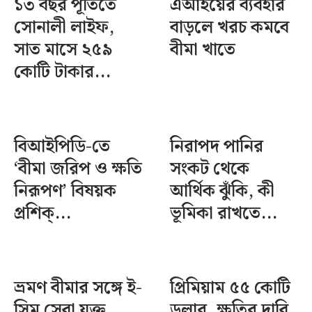
১৩ বছর পূর্তিতে
এআইয়ের ব্যবহার
সোনালী লাইফ,
বাড়লে খরচ কমবে
সাত মাসে ২৫৯
বীমা খাতে
কোটি টাকার...
বিআইপিডি-তে
নিরাপদ পানির
‘বীমা জরিপ ও ক্ষতি
সংকট থেকে
নিরূপণ’ বিষয়ক
আর্থিক ঝুঁকি, কী
প্রশিক্...
ভূমিকা রাখতে...
ভ্রমণ বীমার সঙ্গে ই-
প্রিমিয়াম ৫৫ কোটি
সিম সেবা যুক্ত
ডলার, ক্ষতির দাবি