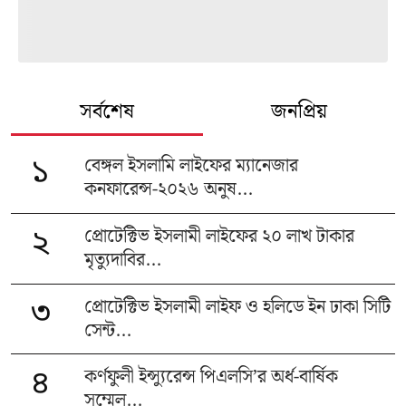
সর্বশেষ
জনপ্রিয়
বেঙ্গল ইসলামি লাইফের ম্যানেজার
১
কনফারেন্স-২০২৬ অনুষ...
প্রোটেক্টিভ ইসলামী লাইফের ২০ লাখ টাকার
২
মৃত্যুদাবির...
প্রোটেক্টিভ ইসলামী লাইফ ও হলিডে ইন ঢাকা সিটি
৩
সেন্ট...
কর্ণফুলী ইন্স্যুরেন্স পিএলসি’র অর্ধ-বার্ষিক
৪
সম্মেল...