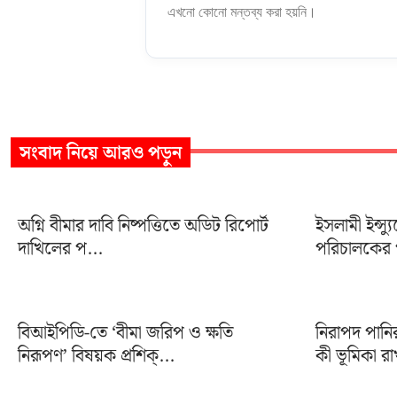
এখনো কোনো মন্তব্য করা হয়নি।
সংবাদ
নিয়ে আরও পড়ুন
অগ্নি বীমার দাবি নিষ্পত্তিতে অডিট রিপোর্ট
ইসলামী ইন্স্য
দাখিলের প...
পরিচালকের প
বিআইপিডি-তে ‘বীমা জরিপ ও ক্ষতি
নিরাপদ পানি
নিরূপণ’ বিষয়ক প্রশিক্...
কী ভূমিকা রা