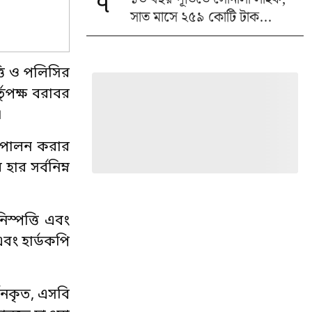
৭
সাত মাসে ২৫৯ কোটি টাক...
তি ও পলিসির
তৃপক্ষ বরাবর
।
ে পালন করার
ার সর্বনিম্ন
িস্পত্তি এবং
বং হার্ডকপি
র্পনকৃত, এসবি