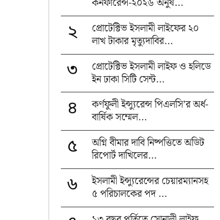
কনফারেন্স-২০২৬ অনুষ...
প্রোটেক্টিভ ইসলামী লাইফের ২০
২
লাখ টাকার মৃত্যুদাবির...
প্রোটেক্টিভ ইসলামী লাইফ ও হলিডে
৩
ইন ঢাকা সিটি সেন্ট...
কর্ণফুলী ইন্স্যুরেন্স পিএলসি’র অর্ধ-
৪
বার্ষিক সম্মেল...
অগ্নি বীমার দাবি নিষ্পত্তিতে অডিট
৫
রিপোর্ট দাখিলের...
ইসলামী ইন্স্যুরেন্সের চেয়ারম্যানসহ
৬
৫ পরিচালকের পদ ...
১৩ বছর পূর্তিতে সোনালী লাইফ,