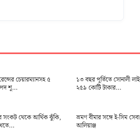
ুরেন্সের চেয়ারম্যানসহ ৫
১৩ বছর পূর্তিতে সোনালী লা
দ শূ...
২৫৯ কোটি টাকার...
র সংকট থেকে আর্থিক ঝুঁকি,
ভ্রমণ বীমার সঙ্গে ই-সিম সেব
খতে...
আলিয়াঞ্জ