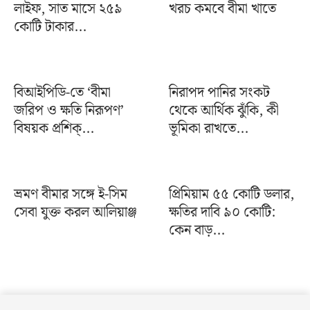
লাইফ, সাত মাসে ২৫৯
খরচ কমবে বীমা খাতে
কোটি টাকার...
বিআইপিডি-তে ‘বীমা
নিরাপদ পানির সংকট
জরিপ ও ক্ষতি নিরূপণ’
থেকে আর্থিক ঝুঁকি, কী
বিষয়ক প্রশিক্...
ভূমিকা রাখতে...
ভ্রমণ বীমার সঙ্গে ই-সিম
প্রিমিয়াম ৫৫ কোটি ডলার,
সেবা যুক্ত করল আলিয়াঞ্জ
ক্ষতির দাবি ৯০ কোটি:
কেন বাড়...