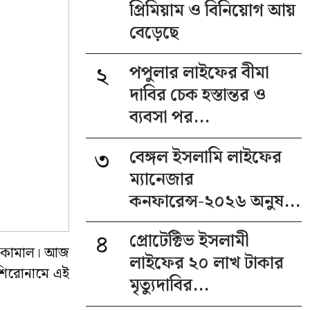
প্রিমিয়াম ও বিনিয়োগ আয়
বেড়েছে
২
পপুলার লাইফের বীমা
দাবির চেক হস্তান্তর ও
ব্যবসা পর...
৩
বেঙ্গল ইসলামি লাইফের
ম্যানেজার
কনফারেন্স-২০২৬ অনুষ...
৪
প্রোটেক্টিভ ইসলামী
ফা কামাল। আজ
লাইফের ২০ লাখ টাকার
’ শিরোনামে এই
মৃত্যুদাবির...