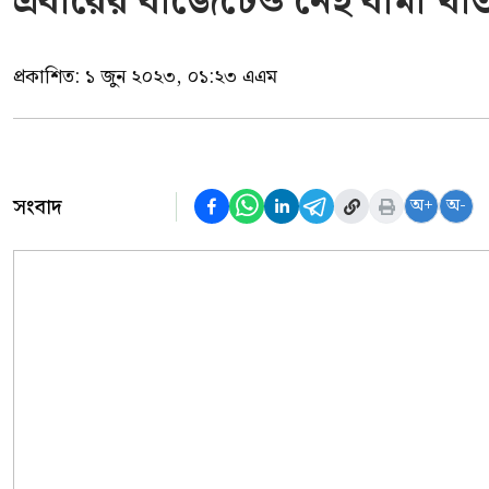
এবারের বাজেটেও নেই বীমা খাত
প্রকাশিত:
১ জুন ২০২৩, ০১:২৩ এএম
সংবাদ
অ+
অ-