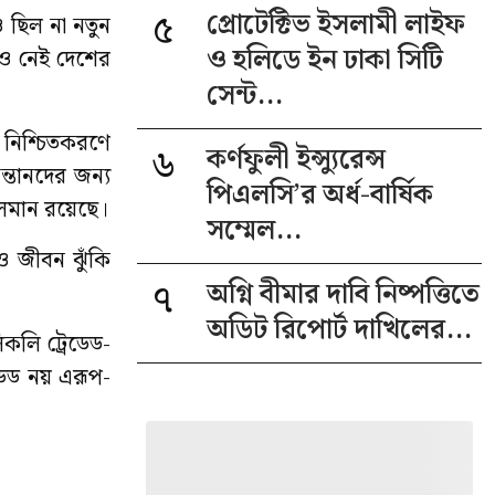
৫
প্রোটেক্টিভ ইসলামী লাইফ
 ছিল না নতুন
ও হলিডে ইন ঢাকা সিটি
নও নেই দেশের
সেন্ট...
 নিশ্চিতকরণে
৬
কর্ণফুলী ইন্স্যুরেন্স
সন্তানদের জন্য
পিএলসি’র অর্ধ-বার্ষিক
চলমান রয়েছে।
সম্মেল...
য ও জীবন ঝুঁকি
৭
অগ্নি বীমার দাবি নিষ্পত্তিতে
অডিট রিপোর্ট দাখিলের...
িকলি ট্রেডেড-
রডেড নয় এরূপ-