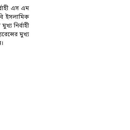
র্বাহী এস এম
আরবি ইসলামিক
খ্য নির্বাহী
েন্সের মুখ্য
ন।