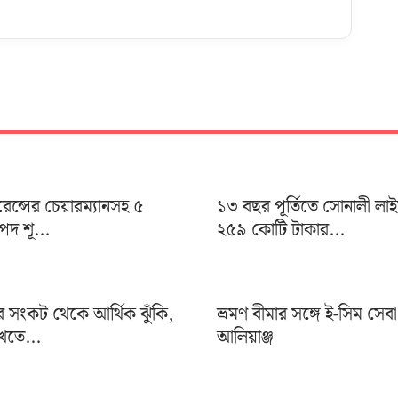
ুরেন্সের চেয়ারম্যানসহ ৫
১৩ বছর পূর্তিতে সোনালী লা
দ শূ...
২৫৯ কোটি টাকার...
র সংকট থেকে আর্থিক ঝুঁকি,
ভ্রমণ বীমার সঙ্গে ই-সিম সেব
খতে...
আলিয়াঞ্জ