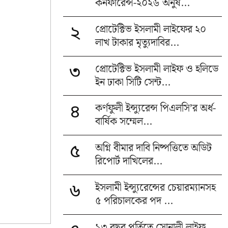
কনফারেন্স-২০২৬ অনুষ...
প্রোটেক্টিভ ইসলামী লাইফের ২০
২
লাখ টাকার মৃত্যুদাবির...
প্রোটেক্টিভ ইসলামী লাইফ ও হলিডে
৩
ইন ঢাকা সিটি সেন্ট...
কর্ণফুলী ইন্স্যুরেন্স পিএলসি’র অর্ধ-
৪
বার্ষিক সম্মেল...
অগ্নি বীমার দাবি নিষ্পত্তিতে অডিট
৫
রিপোর্ট দাখিলের...
ইসলামী ইন্স্যুরেন্সের চেয়ারম্যানসহ
৬
৫ পরিচালকের পদ ...
১৩ বছর পূর্তিতে সোনালী লাইফ,