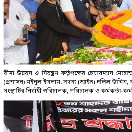
বীমা উন্নয়ন ও নিয়ন্ত্রণ কর্তৃপক্ষের চেয়ারম্যান মোহ
(প্রশাসন) মইনুল ইসলাম, সদস্য (আইন) দলিল উদ্দিন
সংস্থাটির নির্বাহী পরিচালক, পরিচালক ও কর্মকর্তা-কর্মচ