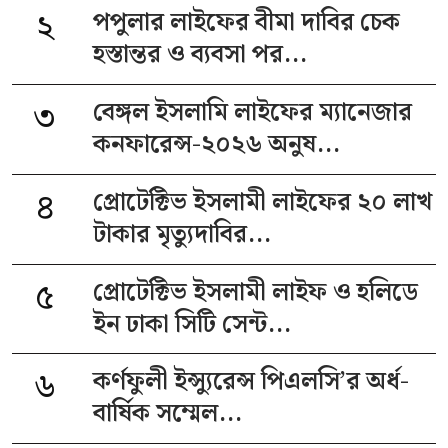
২
পপুলার লাইফের বীমা দাবির চেক
হস্তান্তর ও ব্যবসা পর...
৩
বেঙ্গল ইসলামি লাইফের ম্যানেজার
কনফারেন্স-২০২৬ অনুষ...
৪
প্রোটেক্টিভ ইসলামী লাইফের ২০ লাখ
টাকার মৃত্যুদাবির...
৫
প্রোটেক্টিভ ইসলামী লাইফ ও হলিডে
ইন ঢাকা সিটি সেন্ট...
৬
কর্ণফুলী ইন্স্যুরেন্স পিএলসি’র অর্ধ-
বার্ষিক সম্মেল...