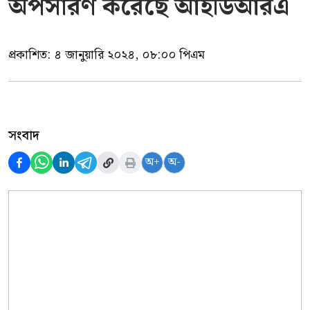
অপসারণ করেছে আইডিআরএ
প্রকাশিত:
৪ জানুয়ারি ২০২৪, ০৮:০০ পিএম
সংবাদ
অ+
অ-