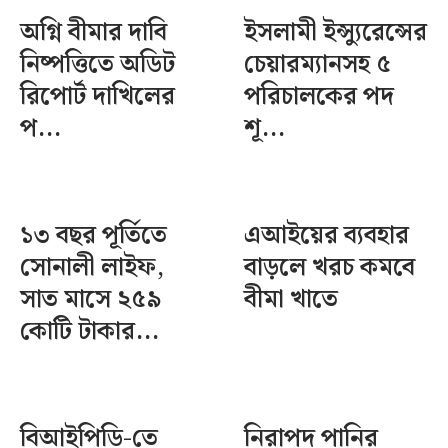
অগ্নি বীমার দাবি
ইসলামী ইন্স্যুরেন্সের
নিষ্পত্তিতে অডিট
চেয়ারম্যানসহ ৫
রিপোর্ট দাখিলের
পরিচালকের পদ
প...
শূ...
১৩ বছর পূর্তিতে
এআইয়ের ব্যবহার
সোনালী লাইফ,
বাড়লে খরচ কমবে
সাত মাসে ২৫৯
বীমা খাতে
কোটি টাকার...
বিআইপিডি-তে
নিরাপদ পানির