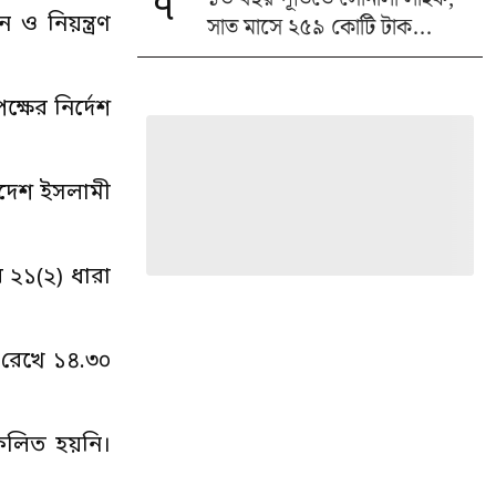
৭
সাত মাসে ২৫৯ কোটি টাক...
 ও নিয়ন্ত্রণ
্ষের নির্দেশ
্বদেশ ইসলামী
২১(২) ধারা
 রেখে ১৪.৩০
িফলিত হয়নি।