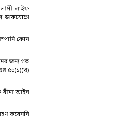
ইসলামী লাইফ
োটিশ ডাকযোগে
োম্পানি কোন
রমের জন্য গত
এর ৫০(১)(খ)
কে বীমা আইন
গ্রহণ করেননি