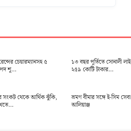
ুরেন্সের চেয়ারম্যানসহ ৫
১৩ বছর পূর্তিতে সোনালী লা
দ শূ...
২৫৯ কোটি টাকার...
র সংকট থেকে আর্থিক ঝুঁকি,
ভ্রমণ বীমার সঙ্গে ই-সিম সেব
খতে...
আলিয়াঞ্জ