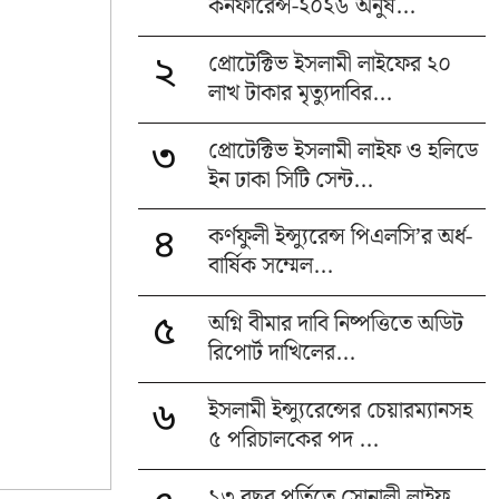
কনফারেন্স-২০২৬ অনুষ...
প্রোটেক্টিভ ইসলামী লাইফের ২০
২
লাখ টাকার মৃত্যুদাবির...
প্রোটেক্টিভ ইসলামী লাইফ ও হলিডে
৩
ইন ঢাকা সিটি সেন্ট...
কর্ণফুলী ইন্স্যুরেন্স পিএলসি’র অর্ধ-
৪
বার্ষিক সম্মেল...
অগ্নি বীমার দাবি নিষ্পত্তিতে অডিট
৫
রিপোর্ট দাখিলের...
ইসলামী ইন্স্যুরেন্সের চেয়ারম্যানসহ
৬
৫ পরিচালকের পদ ...
১৩ বছর পূর্তিতে সোনালী লাইফ,