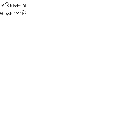
র পরিচালনায়
্স কোম্পানি
।