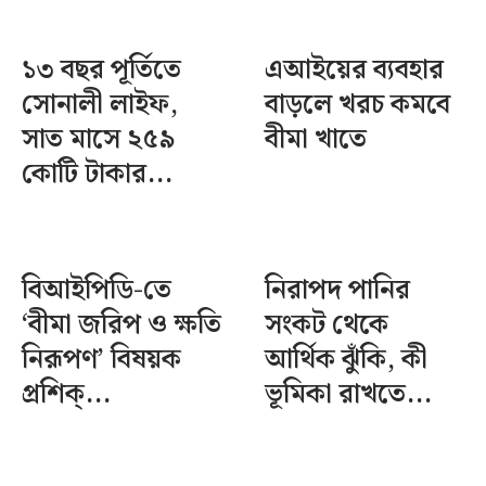
১৩ বছর পূর্তিতে
এআইয়ের ব্যবহার
সোনালী লাইফ,
বাড়লে খরচ কমবে
সাত মাসে ২৫৯
বীমা খাতে
কোটি টাকার...
বিআইপিডি-তে
নিরাপদ পানির
‘বীমা জরিপ ও ক্ষতি
সংকট থেকে
নিরূপণ’ বিষয়ক
আর্থিক ঝুঁকি, কী
প্রশিক্...
ভূমিকা রাখতে...