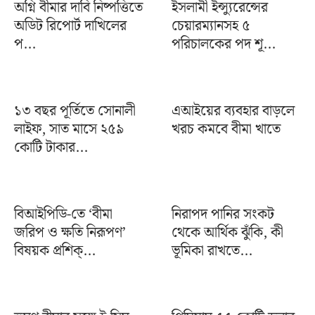
অগ্নি বীমার দাবি নিষ্পত্তিতে
ইসলামী ইন্স্যুরেন্সের
অডিট রিপোর্ট দাখিলের
চেয়ারম্যানসহ ৫
প...
পরিচালকের পদ শূ...
১৩ বছর পূর্তিতে সোনালী
এআইয়ের ব্যবহার বাড়লে
লাইফ, সাত মাসে ২৫৯
খরচ কমবে বীমা খাতে
কোটি টাকার...
বিআইপিডি-তে ‘বীমা
নিরাপদ পানির সংকট
জরিপ ও ক্ষতি নিরূপণ’
থেকে আর্থিক ঝুঁকি, কী
বিষয়ক প্রশিক্...
ভূমিকা রাখতে...