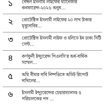
বেঙ্গল ইসলামি লাইফের ম্যানেজার
১
কনফারেন্স-২০২৬ অনুষ...
প্রোটেক্টিভ ইসলামী লাইফের ২০ লাখ টাকার
২
মৃত্যুদাবির...
প্রোটেক্টিভ ইসলামী লাইফ ও হলিডে ইন ঢাকা সিটি
৩
সেন্ট...
কর্ণফুলী ইন্স্যুরেন্স পিএলসি’র অর্ধ-বার্ষিক
৪
সম্মেল...
অগ্নি বীমার দাবি নিষ্পত্তিতে অডিট রিপোর্ট
৫
দাখিলের...
ইসলামী ইন্স্যুরেন্সের চেয়ারম্যানসহ ৫
৬
পরিচালকের পদ ...