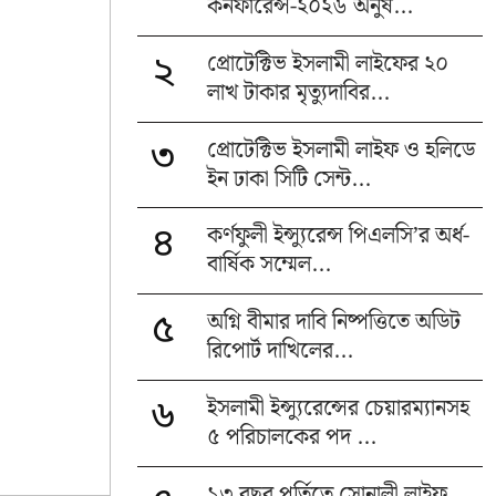
কনফারেন্স-২০২৬ অনুষ...
প্রোটেক্টিভ ইসলামী লাইফের ২০
২
লাখ টাকার মৃত্যুদাবির...
প্রোটেক্টিভ ইসলামী লাইফ ও হলিডে
৩
ইন ঢাকা সিটি সেন্ট...
কর্ণফুলী ইন্স্যুরেন্স পিএলসি’র অর্ধ-
৪
বার্ষিক সম্মেল...
অগ্নি বীমার দাবি নিষ্পত্তিতে অডিট
৫
রিপোর্ট দাখিলের...
ইসলামী ইন্স্যুরেন্সের চেয়ারম্যানসহ
৬
৫ পরিচালকের পদ ...
১৩ বছর পূর্তিতে সোনালী লাইফ,