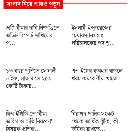
সংবাদ
নিয়ে আরও পড়ুন
অগ্নি বীমার দাবি নিষ্পত্তিতে
ইসলামী ইন্স্যুরেন্সের
অডিট রিপোর্ট দাখিলের
চেয়ারম্যানসহ ৫
প...
পরিচালকের পদ শূ...
১৩ বছর পূর্তিতে সোনালী
এআইয়ের ব্যবহার বাড়লে
লাইফ, সাত মাসে ২৫৯
খরচ কমবে বীমা খাতে
কোটি টাকার...
বিআইপিডি-তে ‘বীমা
নিরাপদ পানির সংকট
জরিপ ও ক্ষতি নিরূপণ’
থেকে আর্থিক ঝুঁকি, কী
বিষয়ক প্রশিক্...
ভূমিকা রাখতে...