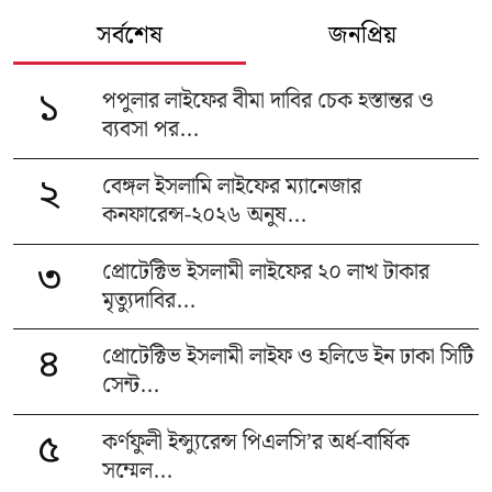
সর্বশেষ
জনপ্রিয়
পপুলার লাইফের বীমা দাবির চেক হস্তান্তর ও
১
ব্যবসা পর...
বেঙ্গল ইসলামি লাইফের ম্যানেজার
২
কনফারেন্স-২০২৬ অনুষ...
প্রোটেক্টিভ ইসলামী লাইফের ২০ লাখ টাকার
৩
মৃত্যুদাবির...
প্রোটেক্টিভ ইসলামী লাইফ ও হলিডে ইন ঢাকা সিটি
৪
সেন্ট...
কর্ণফুলী ইন্স্যুরেন্স পিএলসি’র অর্ধ-বার্ষিক
৫
সম্মেল...