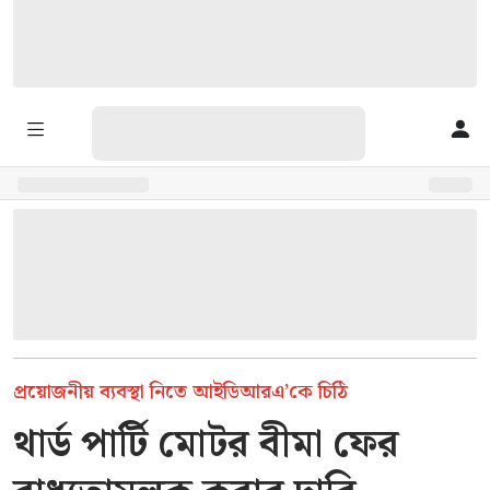
প্রয়োজনীয় ব্যবস্থা নিতে আইডিআরএ’কে চিঠি
থার্ড পার্টি মোটর বীমা ফের