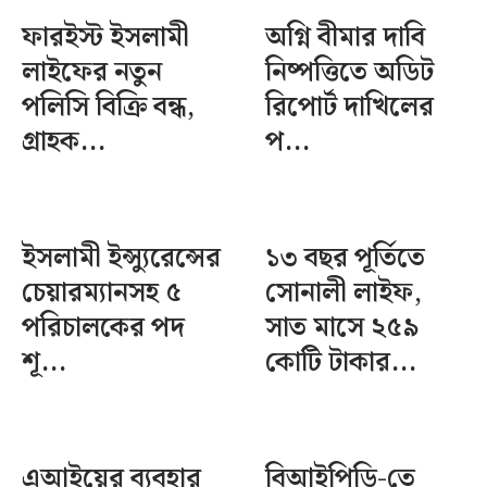
ফারইস্ট ইসলামী
অগ্নি বীমার দাবি
লাইফের নতুন
নিষ্পত্তিতে অডিট
পলিসি বিক্রি বন্ধ,
রিপোর্ট দাখিলের
গ্রাহক...
প...
ইসলামী ইন্স্যুরেন্সের
১৩ বছর পূর্তিতে
চেয়ারম্যানসহ ৫
সোনালী লাইফ,
পরিচালকের পদ
সাত মাসে ২৫৯
শূ...
কোটি টাকার...
এআইয়ের ব্যবহার
বিআইপিডি-তে