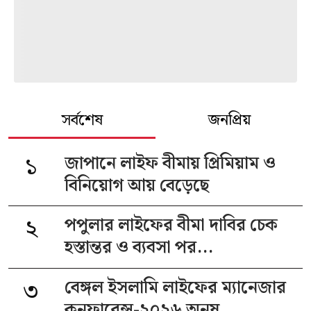
সর্বশেষ
জনপ্রিয়
১
জাপানে লাইফ বীমায় প্রিমিয়াম ও
বিনিয়োগ আয় বেড়েছে
২
পপুলার লাইফের বীমা দাবির চেক
হস্তান্তর ও ব্যবসা পর...
৩
বেঙ্গল ইসলামি লাইফের ম্যানেজার
কনফারেন্স-২০২৬ অনুষ...