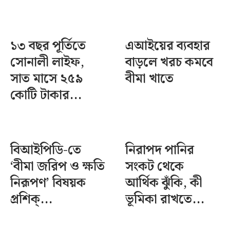
১৩ বছর পূর্তিতে
এআইয়ের ব্যবহার
সোনালী লাইফ,
বাড়লে খরচ কমবে
সাত মাসে ২৫৯
বীমা খাতে
কোটি টাকার...
বিআইপিডি-তে
নিরাপদ পানির
‘বীমা জরিপ ও ক্ষতি
সংকট থেকে
নিরূপণ’ বিষয়ক
আর্থিক ঝুঁকি, কী
প্রশিক্...
ভূমিকা রাখতে...