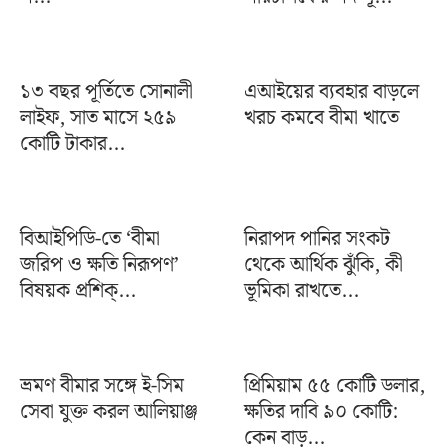
১৩ বছর পূর্তিতে সোনালী
এআইয়ের ব্যবহার বাড়লে
লাইফ, সাত মাসে ২৫৯
খরচ কমবে বীমা খাতে
কোটি টাকার...
বিআইপিডি-তে ‘বীমা
নিরাপদ পানির সংকট
জরিপ ও ক্ষতি নিরূপণ’
থেকে আর্থিক ঝুঁকি, কী
বিষয়ক প্রশিক্...
ভূমিকা রাখতে...
ভ্রমণ বীমার সঙ্গে ই-সিম
প্রিমিয়াম ৫৫ কোটি ডলার,
সেবা যুক্ত করল আলিয়াঞ্জ
ক্ষতির দাবি ৯০ কোটি:
কেন বাড়...