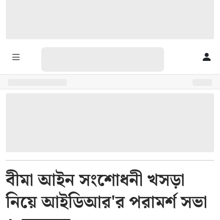
বীমা আইন সংশোধনী খসড়া
নিয়ে আইডিআর'র পরামর্শ সভা