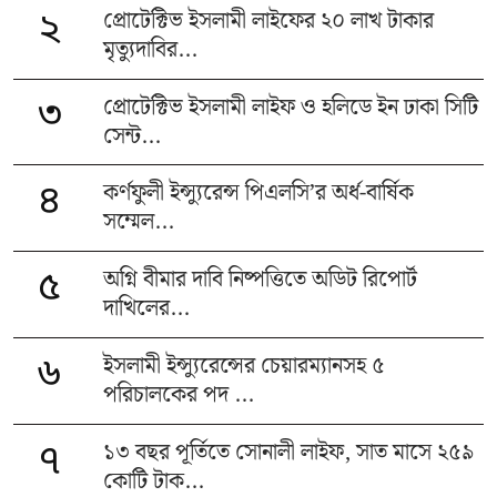
প্রোটেক্টিভ ইসলামী লাইফের ২০ লাখ টাকার
২
মৃত্যুদাবির...
প্রোটেক্টিভ ইসলামী লাইফ ও হলিডে ইন ঢাকা সিটি
৩
সেন্ট...
কর্ণফুলী ইন্স্যুরেন্স পিএলসি’র অর্ধ-বার্ষিক
৪
সম্মেল...
অগ্নি বীমার দাবি নিষ্পত্তিতে অডিট রিপোর্ট
৫
দাখিলের...
ইসলামী ইন্স্যুরেন্সের চেয়ারম্যানসহ ৫
৬
পরিচালকের পদ ...
১৩ বছর পূর্তিতে সোনালী লাইফ, সাত মাসে ২৫৯
৭
কোটি টাক...