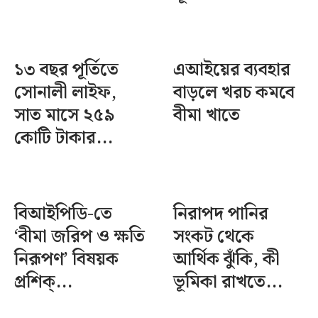
১৩ বছর পূর্তিতে
এআইয়ের ব্যবহার
সোনালী লাইফ,
বাড়লে খরচ কমবে
সাত মাসে ২৫৯
বীমা খাতে
কোটি টাকার...
বিআইপিডি-তে
নিরাপদ পানির
‘বীমা জরিপ ও ক্ষতি
সংকট থেকে
নিরূপণ’ বিষয়ক
আর্থিক ঝুঁকি, কী
প্রশিক্...
ভূমিকা রাখতে...