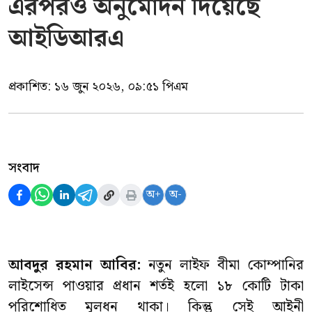
এরপরও অনুমোদন দিয়েছে
আইডিআরএ
প্রকাশিত:
১৬ জুন ২০২৬, ০৯:৫১ পিএম
সংবাদ
অ+
অ-
আব
দুর
রহমান
আবির
:
নতুন লাইফ বীমা কোম্পানির
লাইসেন্স পাওয়ার প্রধান শর্তই হলো ১৮ কোটি টাকা
পরিশোধিত মূলধন থাকা। কিন্তু সেই আইনী