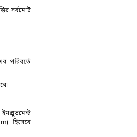
্তির সর্বমোট
 এর পরিবর্তে
হবে।
ইমপ্রুভমেন্ট
dum) হিসেবে