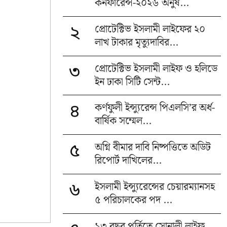
কনফারেন্স-২০২৬ অনুষ...
প্রোটেক্টিভ ইসলামী লাইফের ২০
২
লাখ টাকার মৃত্যুদাবির...
প্রোটেক্টিভ ইসলামী লাইফ ও হলিডে
৩
ইন ঢাকা সিটি সেন্ট...
কর্ণফুলী ইন্স্যুরেন্স পিএলসি’র অর্ধ-
৪
বার্ষিক সম্মেল...
অগ্নি বীমার দাবি নিষ্পত্তিতে অডিট
৫
রিপোর্ট দাখিলের...
ইসলামী ইন্স্যুরেন্সের চেয়ারম্যানসহ
৬
৫ পরিচালকের পদ ...
১৩ বছর পূর্তিতে সোনালী লাইফ,