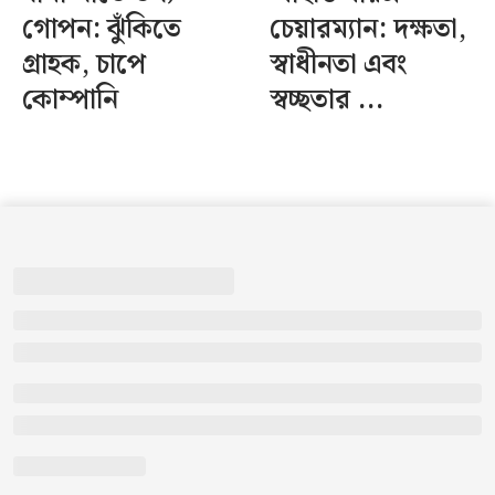
গোপন: ঝুঁকিতে
চেয়ারম্যান: দক্ষতা,
গ্রাহক, চাপে
স্বাধীনতা এবং
কোম্পানি
স্বচ্ছতার ...