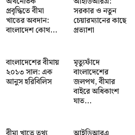
অর্থনৈতিক
আইডিআরএ:
প্রবৃদ্ধিতে বীমা
সরকার ও নতুন
খাতের অবদান:
চেয়ারম্যানের কাছে
বাংলাদেশ কোথ...
প্রত্যাশা
বাংলাদেশের বীমায়
মৃত্যুফাঁদে
২০১৩ সাল: এক
বাংলাদেশের
আনুস হরিবিলিস
জলপথ, বীমার
বাইরে অধিকাংশ
যাত...
বীমা খাতে তথ্য
আইডিআরএ