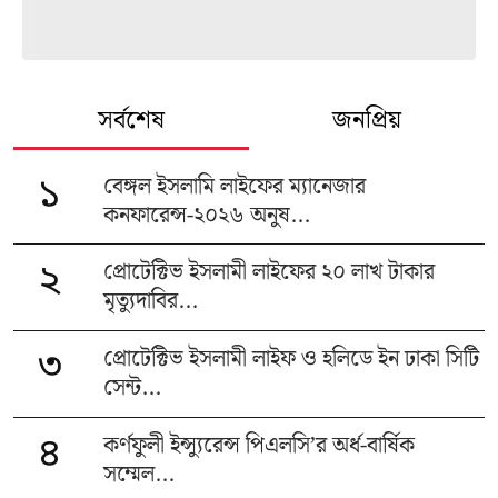
সর্বশেষ
জনপ্রিয়
বেঙ্গল ইসলামি লাইফের ম্যানেজার
১
কনফারেন্স-২০২৬ অনুষ...
প্রোটেক্টিভ ইসলামী লাইফের ২০ লাখ টাকার
২
মৃত্যুদাবির...
প্রোটেক্টিভ ইসলামী লাইফ ও হলিডে ইন ঢাকা সিটি
৩
সেন্ট...
কর্ণফুলী ইন্স্যুরেন্স পিএলসি’র অর্ধ-বার্ষিক
৪
সম্মেল...