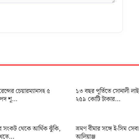
ুরেন্সের চেয়ারম্যানসহ ৫
১৩ বছর পূর্তিতে সোনালী লা
দ শূ...
২৫৯ কোটি টাকার...
র সংকট থেকে আর্থিক ঝুঁকি,
ভ্রমণ বীমার সঙ্গে ই-সিম সেব
খতে...
আলিয়াঞ্জ