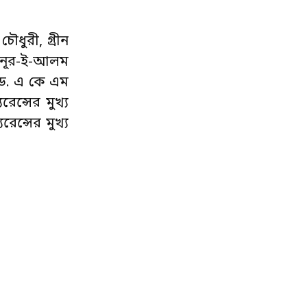
চৌধুরী, গ্রীন
ো. নূর-ই-আলম
হী ড. এ কে এম
রেন্সের মুখ্য
রেন্সের মুখ্য