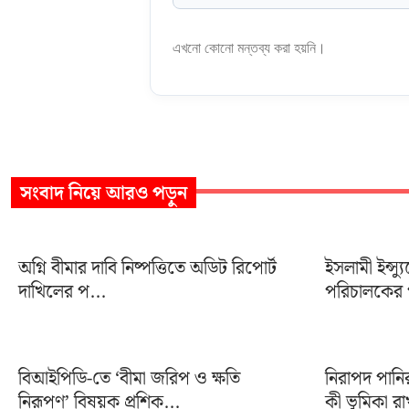
এখনো কোনো মন্তব্য করা হয়নি।
সংবাদ
নিয়ে আরও পড়ুন
অগ্নি বীমার দাবি নিষ্পত্তিতে অডিট রিপোর্ট
ইসলামী ইন্স্য
দাখিলের প...
পরিচালকের প
বিআইপিডি-তে ‘বীমা জরিপ ও ক্ষতি
নিরাপদ পানি
নিরূপণ’ বিষয়ক প্রশিক্...
কী ভূমিকা রা