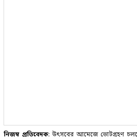
নিজস্ব প্রতিবেদক
: উৎসবের আমেজে ভোটগ্রহণ চলছে