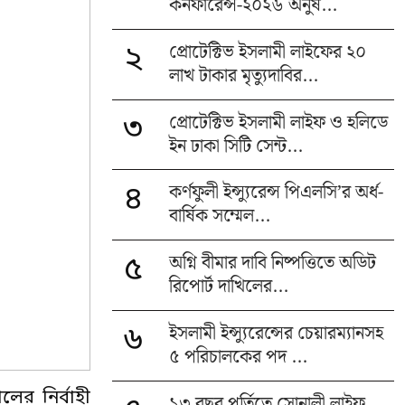
কনফারেন্স-২০২৬ অনুষ...
প্রোটেক্টিভ ইসলামী লাইফের ২০
২
লাখ টাকার মৃত্যুদাবির...
প্রোটেক্টিভ ইসলামী লাইফ ও হলিডে
৩
ইন ঢাকা সিটি সেন্ট...
কর্ণফুলী ইন্স্যুরেন্স পিএলসি’র অর্ধ-
৪
বার্ষিক সম্মেল...
অগ্নি বীমার দাবি নিষ্পত্তিতে অডিট
৫
রিপোর্ট দাখিলের...
ইসলামী ইন্স্যুরেন্সের চেয়ারম্যানসহ
৬
৫ পরিচালকের পদ ...
র নির্বাহী
১৩ বছর পূর্তিতে সোনালী লাইফ,