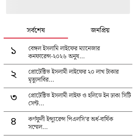
সর্বশেষ
জনপ্রিয়
বেঙ্গল ইসলামি লাইফের ম্যানেজার
১
কনফারেন্স-২০২৬ অনুষ...
প্রোটেক্টিভ ইসলামী লাইফের ২০ লাখ টাকার
২
মৃত্যুদাবির...
প্রোটেক্টিভ ইসলামী লাইফ ও হলিডে ইন ঢাকা সিটি
৩
সেন্ট...
কর্ণফুলী ইন্স্যুরেন্স পিএলসি’র অর্ধ-বার্ষিক
৪
সম্মেল...