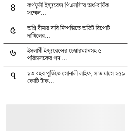
কর্ণফুলী ইন্স্যুরেন্স পিএলসি’র অর্ধ-বার্ষিক
৪
সম্মেল...
অগ্নি বীমার দাবি নিষ্পত্তিতে অডিট রিপোর্ট
৫
দাখিলের...
ইসলামী ইন্স্যুরেন্সের চেয়ারম্যানসহ ৫
৬
পরিচালকের পদ ...
১৩ বছর পূর্তিতে সোনালী লাইফ, সাত মাসে ২৫৯
৭
কোটি টাক...