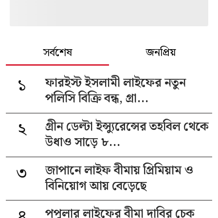
সর্বশেষ
জনপ্রিয়
১
ফারইস্ট ইসলামী লাইফের নতুন
পলিসি বিক্রি বন্ধ, গ্রা...
২
গ্রীন ডেল্টা ইন্স্যুরেন্সের তহবিল থেকে
উধাও সাড়ে ৮...
৩
জাপানে লাইফ বীমায় প্রিমিয়াম ও
বিনিয়োগ আয় বেড়েছে
৪
পপুলার লাইফের বীমা দাবির চেক