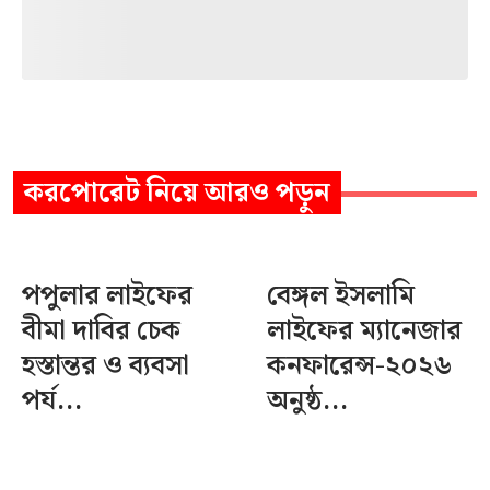
করপোরেট
নিয়ে আরও পড়ুন
পপুলার লাইফের
বেঙ্গল ইসলামি
বীমা দাবির চেক
লাইফের ম্যানেজার
হস্তান্তর ও ব্যবসা
কনফারেন্স-২০২৬
পর্য...
অনুষ্ঠ...