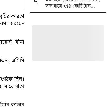
৭
সাত মাসে ২৫৯ কোটি টাক...
ৃষ্টির কারণে
 ধরণা করছেন
পারেনি। বীমা
পিএল, এসিসি
 সংগঠক ছিল।
বা সাথে সাথে
 বীমার কাভার