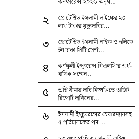
কনফারেন্স-২০২৬ অনুষ...
প্রোটেক্টিভ ইসলামী লাইফের ২০
২
লাখ টাকার মৃত্যুদাবির...
প্রোটেক্টিভ ইসলামী লাইফ ও হলিডে
৩
ইন ঢাকা সিটি সেন্ট...
কর্ণফুলী ইন্স্যুরেন্স পিএলসি’র অর্ধ-
৪
বার্ষিক সম্মেল...
অগ্নি বীমার দাবি নিষ্পত্তিতে অডিট
৫
রিপোর্ট দাখিলের...
ইসলামী ইন্স্যুরেন্সের চেয়ারম্যানসহ
৬
৫ পরিচালকের পদ ...
১৩ বছর পূর্তিতে সোনালী লাইফ,