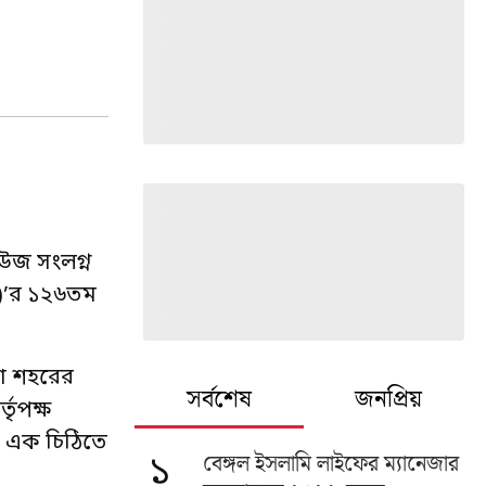
াউজ সংলগ্ন
এ)’র ১২৬তম
না শহরের
সর্বশেষ
জনপ্রিয়
তৃপক্ষ
র এক চিঠিতে
বেঙ্গল ইসলামি লাইফের ম্যানেজার
১