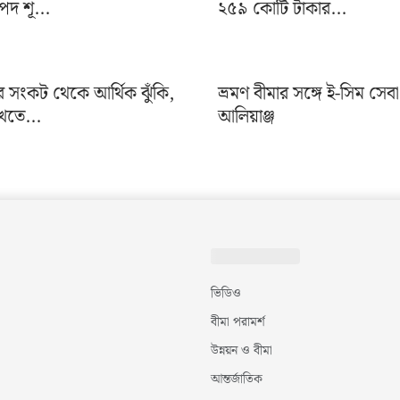
দ শূ...
২৫৯ কোটি টাকার...
র সংকট থেকে আর্থিক ঝুঁকি,
ভ্রমণ বীমার সঙ্গে ই-সিম সেব
খতে...
আলিয়াঞ্জ
ভিডিও
বীমা পরামর্শ
উন্নয়ন ও বীমা
আন্তর্জাতিক