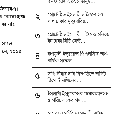
কনফারেন্স-২০২৬ অনুষ...
আইডিআরএ।
প্রোটেক্টিভ ইসলামী লাইফের ২০
২
 কোষাধ্যক্ষ
লাখ টাকার মৃত্যুদাবির...
া জানায়
প্রোটেক্টিভ ইসলামী লাইফ ও হলিডে
৩
ইন ঢাকা সিটি সেন্ট...
 সালে
রামে, ২০১৯
কর্ণফুলী ইন্স্যুরেন্স পিএলসি’র অর্ধ-
৪
বার্ষিক সম্মেল...
অগ্নি বীমার দাবি নিষ্পত্তিতে অডিট
৫
রিপোর্ট দাখিলের...
ইসলামী ইন্স্যুরেন্সের চেয়ারম্যানসহ
৬
৫ পরিচালকের পদ ...
১৩ বছর পূর্তিতে সোনালী লাইফ,