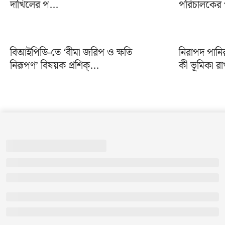
দাখিলের প...
পরিচালকের প
বিআইপিডি-তে ‘বীমা জরিপ ও ক্ষতি
নিরাপদ পানি
নিরূপণ’ বিষয়ক প্রশিক্...
কী ভূমিকা রা