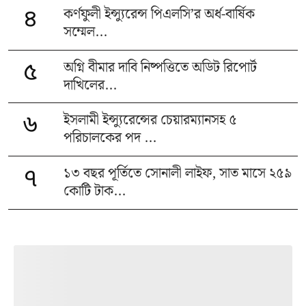
কর্ণফুলী ইন্স্যুরেন্স পিএলসি’র অর্ধ-বার্ষিক
৪
সম্মেল...
অগ্নি বীমার দাবি নিষ্পত্তিতে অডিট রিপোর্ট
৫
দাখিলের...
ইসলামী ইন্স্যুরেন্সের চেয়ারম্যানসহ ৫
৬
পরিচালকের পদ ...
১৩ বছর পূর্তিতে সোনালী লাইফ, সাত মাসে ২৫৯
৭
কোটি টাক...