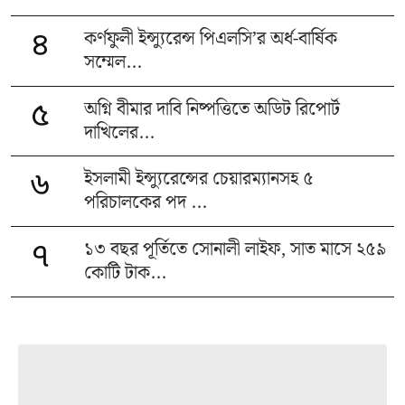
কর্ণফুলী ইন্স্যুরেন্স পিএলসি’র অর্ধ-বার্ষিক
৪
সম্মেল...
অগ্নি বীমার দাবি নিষ্পত্তিতে অডিট রিপোর্ট
৫
দাখিলের...
ইসলামী ইন্স্যুরেন্সের চেয়ারম্যানসহ ৫
৬
পরিচালকের পদ ...
১৩ বছর পূর্তিতে সোনালী লাইফ, সাত মাসে ২৫৯
৭
কোটি টাক...