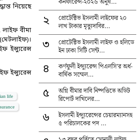
কনফারেন্স-২০২৬ অনুষ...
্ধান্ত নিয়েছে
প্রোটেক্টিভ ইসলামী লাইফের ২০
২
লাখ টাকার মৃত্যুদাবির...
, লাইফ বীমা
 (মেটলাইফ)।
প্রোটেক্টিভ ইসলামী লাইফ ও হলিডে
৩
ইন্স্যুরেন্স
ইন ঢাকা সিটি সেন্ট...
কর্ণফুলী ইন্স্যুরেন্স পিএলসি’র অর্ধ-
৪
ইন্স্যুরেন্স
বার্ষিক সম্মেল...
অগ্নি বীমার দাবি নিষ্পত্তিতে অডিট
৫
an life
রিপোর্ট দাখিলের...
nsurance
ইসলামী ইন্স্যুরেন্সের চেয়ারম্যানসহ
৬
৫ পরিচালকের পদ ...
১৩ বছর পূর্তিতে সোনালী লাইফ,