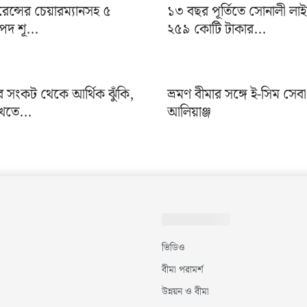
ুরেন্সের চেয়ারম্যানসহ ৫
১৩ বছর পূর্তিতে সোনালী লা
দ শূ...
২৫৯ কোটি টাকার...
র সংকট থেকে আর্থিক ঝুঁকি,
ভ্রমণ বীমার সঙ্গে ই-সিম সেব
খতে...
আলিয়াঞ্জ
ভিডিও
বীমা পরামর্শ
উন্নয়ন ও বীমা