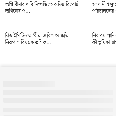
অগ্নি বীমার দাবি নিষ্পত্তিতে অডিট রিপোর্ট
ইসলামী ইন্স্য
দাখিলের প...
পরিচালকের প
বিআইপিডি-তে ‘বীমা জরিপ ও ক্ষতি
নিরাপদ পানি
নিরূপণ’ বিষয়ক প্রশিক্...
কী ভূমিকা রা