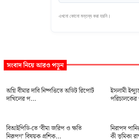
এখনো কোনো মন্তব্য করা হয়নি।
সংবাদ
নিয়ে আরও পড়ুন
অগ্নি বীমার দাবি নিষ্পত্তিতে অডিট রিপোর্ট
ইসলামী ইন্স্য
দাখিলের প...
পরিচালকের প
বিআইপিডি-তে ‘বীমা জরিপ ও ক্ষতি
নিরাপদ পানি
নিরূপণ’ বিষয়ক প্রশিক্...
কী ভূমিকা রা