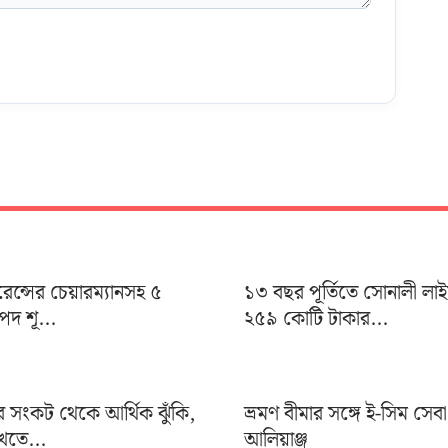
ুরেন্সের চেয়ারম্যানসহ ৫
১৩ বছর পূর্তিতে সোনালী লা
দ শূ...
২৫৯ কোটি টাকার...
র সংকট থেকে আর্থিক ঝুঁকি,
ভ্রমণ বীমার সঙ্গে ই-সিম সেব
খতে...
আলিয়াঞ্জ