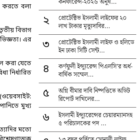
কনফারেন্স-২০২৬ অনুষ...
িল করতে বলা
প্রোটেক্টিভ ইসলামী লাইফের ২০
২
লাখ টাকার মৃত্যুদাবির...
তৃতীয় বিভাগ
অভিজ্ঞতা। এর
প্রোটেক্টিভ ইসলামী লাইফ ও হলিডে
৩
ইন ঢাকা সিটি সেন্ট...
থিল করা যেতে
কর্ণফুলী ইন্স্যুরেন্স পিএলসি’র অর্ধ-
৪
ধা নির্ধারিত
বার্ষিক সম্মেল...
অগ্নি বীমার দাবি নিষ্পত্তিতে অডিট
৫
ওয়েবসাইট:
রিপোর্ট দাখিলের...
পানিতে মুখ্য
ইসলামী ইন্স্যুরেন্সের চেয়ারম্যানসহ
৬
৫ পরিচালকের পদ ...
ইত্যাদির মতো
১৩ বছর পূর্তিতে সোনালী লাইফ,
িশ্লেষণাত্মক