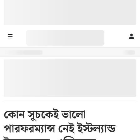
কোন সূচকেই ভালো
পারফরম্যান্স নেই ইস্টল্যান্ড