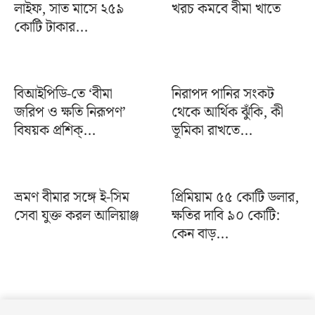
লাইফ, সাত মাসে ২৫৯
খরচ কমবে বীমা খাতে
কোটি টাকার...
বিআইপিডি-তে ‘বীমা
নিরাপদ পানির সংকট
জরিপ ও ক্ষতি নিরূপণ’
থেকে আর্থিক ঝুঁকি, কী
বিষয়ক প্রশিক্...
ভূমিকা রাখতে...
ভ্রমণ বীমার সঙ্গে ই-সিম
প্রিমিয়াম ৫৫ কোটি ডলার,
সেবা যুক্ত করল আলিয়াঞ্জ
ক্ষতির দাবি ৯০ কোটি:
কেন বাড়...