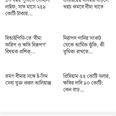
১৩ বছর পূর্তিতে সোনালী
এআইয়ের ব্যবহার বাড়লে
লাইফ, সাত মাসে ২৫৯
খরচ কমবে বীমা খাতে
কোটি টাকার...
বিআইপিডি-তে ‘বীমা
নিরাপদ পানির সংকট
জরিপ ও ক্ষতি নিরূপণ’
থেকে আর্থিক ঝুঁকি, কী
বিষয়ক প্রশিক্...
ভূমিকা রাখতে...
ভ্রমণ বীমার সঙ্গে ই-সিম
প্রিমিয়াম ৫৫ কোটি ডলার,
সেবা যুক্ত করল আলিয়াঞ্জ
ক্ষতির দাবি ৯০ কোটি:
কেন বাড়...