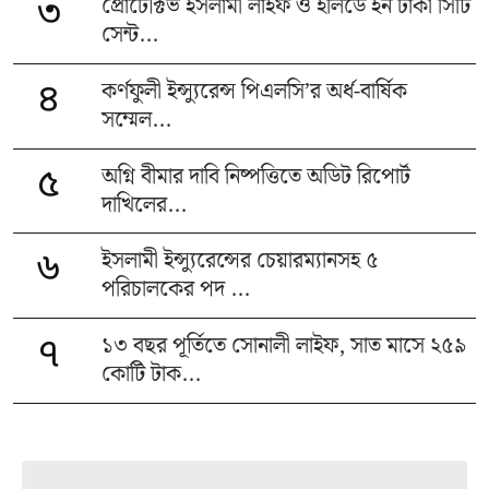
প্রোটেক্টিভ ইসলামী লাইফ ও হলিডে ইন ঢাকা সিটি
৩
সেন্ট...
কর্ণফুলী ইন্স্যুরেন্স পিএলসি’র অর্ধ-বার্ষিক
৪
সম্মেল...
অগ্নি বীমার দাবি নিষ্পত্তিতে অডিট রিপোর্ট
৫
দাখিলের...
ইসলামী ইন্স্যুরেন্সের চেয়ারম্যানসহ ৫
৬
পরিচালকের পদ ...
১৩ বছর পূর্তিতে সোনালী লাইফ, সাত মাসে ২৫৯
৭
কোটি টাক...