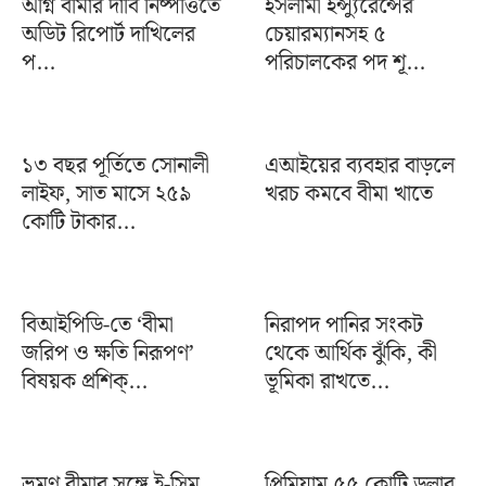
অগ্নি বীমার দাবি নিষ্পত্তিতে
ইসলামী ইন্স্যুরেন্সের
অডিট রিপোর্ট দাখিলের
চেয়ারম্যানসহ ৫
প...
পরিচালকের পদ শূ...
১৩ বছর পূর্তিতে সোনালী
এআইয়ের ব্যবহার বাড়লে
লাইফ, সাত মাসে ২৫৯
খরচ কমবে বীমা খাতে
কোটি টাকার...
বিআইপিডি-তে ‘বীমা
নিরাপদ পানির সংকট
জরিপ ও ক্ষতি নিরূপণ’
থেকে আর্থিক ঝুঁকি, কী
বিষয়ক প্রশিক্...
ভূমিকা রাখতে...
ভ্রমণ বীমার সঙ্গে ই-সিম
প্রিমিয়াম ৫৫ কোটি ডলার,