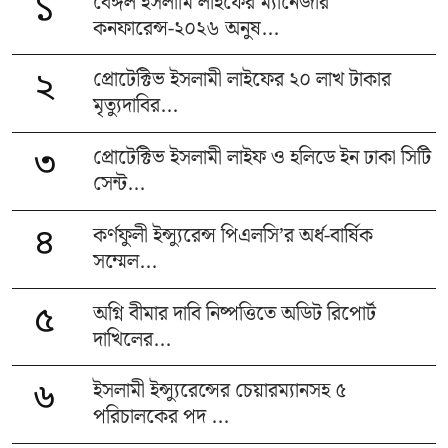
বেঙ্গল ইসলামি লাইফের ম্যানেজার
১
কনফারেন্স-২০২৬ অনুষ...
প্রোটেক্টিভ ইসলামী লাইফের ২০ লাখ টাকার
২
মৃত্যুদাবির...
প্রোটেক্টিভ ইসলামী লাইফ ও হলিডে ইন ঢাকা সিটি
৩
সেন্ট...
কর্ণফুলী ইন্স্যুরেন্স পিএলসি’র অর্ধ-বার্ষিক
৪
সম্মেল...
অগ্নি বীমার দাবি নিষ্পত্তিতে অডিট রিপোর্ট
৫
দাখিলের...
ইসলামী ইন্স্যুরেন্সের চেয়ারম্যানসহ ৫
৬
পরিচালকের পদ ...