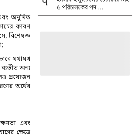
৭
৫ পরিচালকের পদ ...
 এবং অনুমিত
নাকোচের কারণ
মে, বিশেষজ্ঞ
া;
্ষভাবে যথাযথ
 ব্যতীত অন্য
ত্র প্রয়োজন
ূরণের অর্থের
চক্ষণতা এবং
গের ক্ষেত্রে