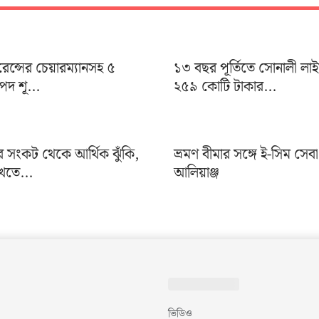
ুরেন্সের চেয়ারম্যানসহ ৫
১৩ বছর পূর্তিতে সোনালী লা
দ শূ...
২৫৯ কোটি টাকার...
র সংকট থেকে আর্থিক ঝুঁকি,
ভ্রমণ বীমার সঙ্গে ই-সিম সেব
খতে...
আলিয়াঞ্জ
ভিডিও