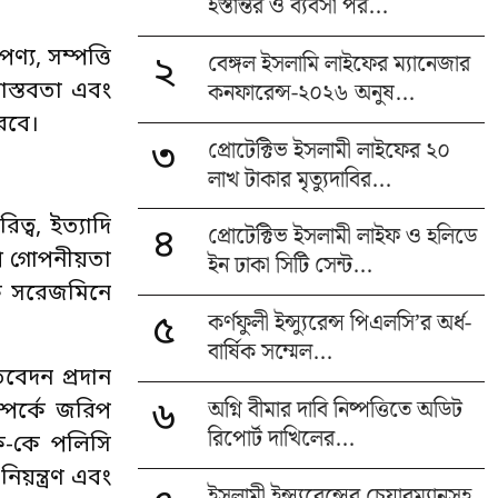
হস্তান্তর ও ব্যবসা পর...
্য, সম্পত্তি
বেঙ্গল ইসলামি লাইফের ম্যানেজার
২
কনফারেন্স-২০২৬ অনুষ...
 বাস্তবতা এবং
রবে।
প্রোটেক্টিভ ইসলামী লাইফের ২০
৩
লাখ টাকার মৃত্যুদাবির...
্ব, ইত্যাদি
প্রোটেক্টিভ ইসলামী লাইফ ও হলিডে
৪
যথ গোপনীয়তা
ইন ঢাকা সিটি সেন্ট...
ৃক সরেজমিনে
কর্ণফুলী ইন্স্যুরেন্স পিএলসি’র অর্ধ-
৫
বার্ষিক সম্মেল...
িবেদন প্রদান
অগ্নি বীমার দাবি নিষ্পত্তিতে অডিট
৬
্পর্কে জরিপ
রিপোর্ট দাখিলের...
রক-কে পলিসি
িয়ন্ত্রণ এবং
ইসলামী ইন্স্যুরেন্সের চেয়ারম্যানসহ