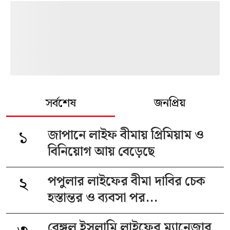
সর্বশেষ
জনপ্রিয়
১
জাপানে লাইফ বীমায় প্রিমিয়াম ও
বিনিয়োগ আয় বেড়েছে
২
পপুলার লাইফের বীমা দাবির চেক
হস্তান্তর ও ব্যবসা পর...
বেঙ্গল ইসলামি লাইফের ম্যানেজার