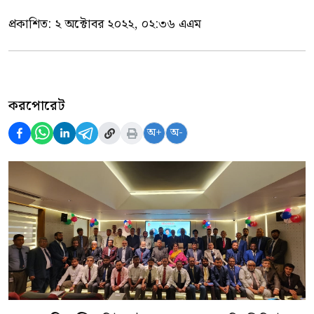
প্রকাশিত:
২ অক্টোবর ২০২২, ০২:৩৬ এএম
করপোরেট
অ+
অ-