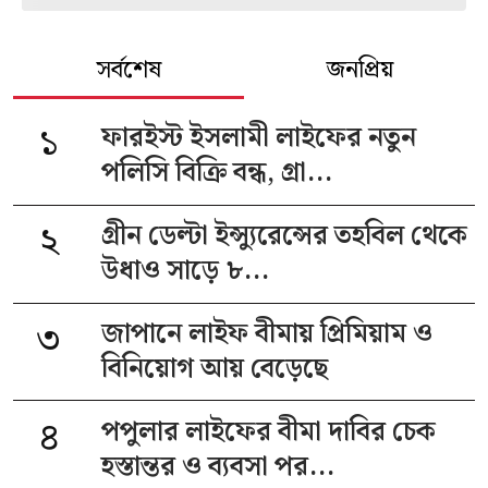
সর্বশেষ
জনপ্রিয়
১
ফারইস্ট ইসলামী লাইফের নতুন
পলিসি বিক্রি বন্ধ, গ্রা...
২
গ্রীন ডেল্টা ইন্স্যুরেন্সের তহবিল থেকে
উধাও সাড়ে ৮...
৩
জাপানে লাইফ বীমায় প্রিমিয়াম ও
বিনিয়োগ আয় বেড়েছে
৪
পপুলার লাইফের বীমা দাবির চেক
হস্তান্তর ও ব্যবসা পর...