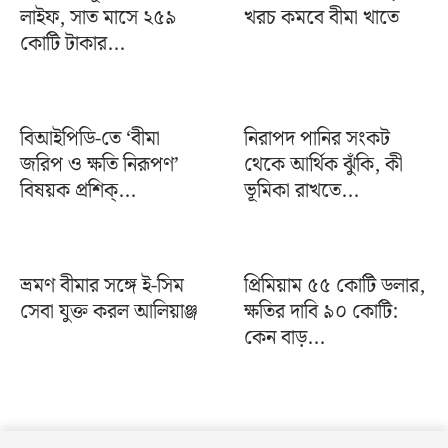
লাইফ, সাত মাসে ২৫৯
খরচ কমবে বীমা খাতে
কোটি টাকার...
বিআইপিডি-তে ‘বীমা
নিরাপদ পানির সংকট
জরিপ ও ক্ষতি নিরূপণ’
থেকে আর্থিক ঝুঁকি, কী
বিষয়ক প্রশিক্...
ভূমিকা রাখতে...
ভ্রমণ বীমার সঙ্গে ই-সিম
প্রিমিয়াম ৫৫ কোটি ডলার,
সেবা যুক্ত করল আলিয়াঞ্জ
ক্ষতির দাবি ৯০ কোটি:
কেন বাড়...