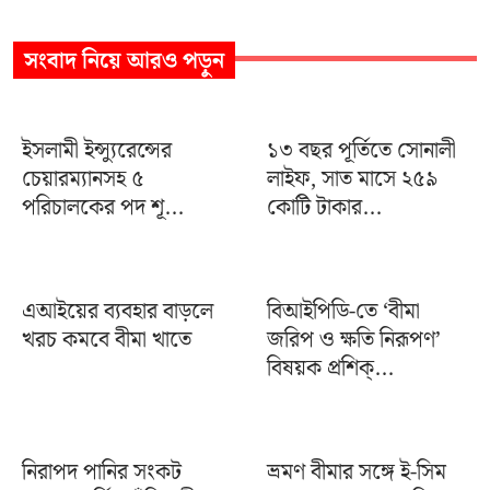
সংবাদ
নিয়ে আরও পড়ুন
ইসলামী ইন্স্যুরেন্সের
১৩ বছর পূর্তিতে সোনালী
চেয়ারম্যানসহ ৫
লাইফ, সাত মাসে ২৫৯
পরিচালকের পদ শূ...
কোটি টাকার...
এআইয়ের ব্যবহার বাড়লে
বিআইপিডি-তে ‘বীমা
খরচ কমবে বীমা খাতে
জরিপ ও ক্ষতি নিরূপণ’
বিষয়ক প্রশিক্...
নিরাপদ পানির সংকট
ভ্রমণ বীমার সঙ্গে ই-সিম