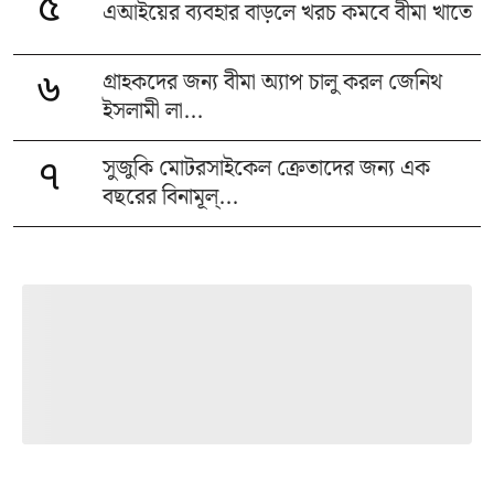
৫
এআইয়ের ব্যবহার বাড়লে খরচ কমবে বীমা খাতে
গ্রাহকদের জন্য বীমা অ্যাপ চালু করল জেনিথ
৬
ইসলামী লা...
সুজুকি মোটরসাইকেল ক্রেতাদের জন্য এক
৭
বছরের বিনামূল্...