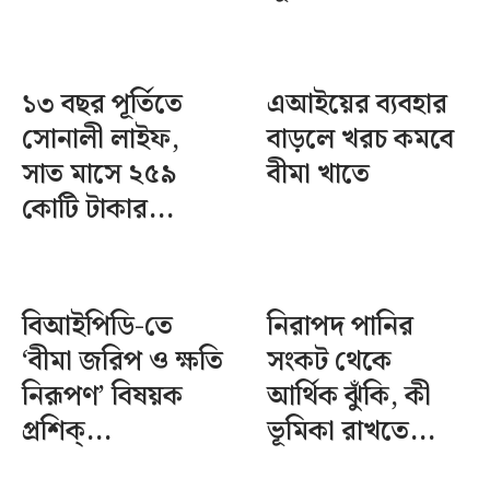
১৩ বছর পূর্তিতে
এআইয়ের ব্যবহার
সোনালী লাইফ,
বাড়লে খরচ কমবে
সাত মাসে ২৫৯
বীমা খাতে
কোটি টাকার...
বিআইপিডি-তে
নিরাপদ পানির
‘বীমা জরিপ ও ক্ষতি
সংকট থেকে
নিরূপণ’ বিষয়ক
আর্থিক ঝুঁকি, কী
প্রশিক্...
ভূমিকা রাখতে...