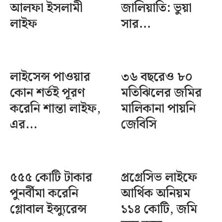
আলফা ইসলামী
জালিয়াতি: ভুয়া
লাইফ
সার...
লাইসেন্স পাওয়ার
৩৬ বছরেও ৮০
কোন শর্তই পূরণ
মতিঝিলের জমির
করেনি শান্তা লাইফ,
মালিকানা পায়নি
এর...
জেবিসি
৫৫৫ কোটি টাকার
প্রগ্রেসিভ লাইফে
পুনর্বীমা করেনি
আর্থিক অনিয়ম
গ্লোবাল ইন্স্যুরেন্স
১১৪ কোটি, জমি