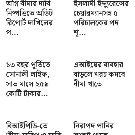
অগ্নি বীমার দাবি
ইসলামী ইন্স্যুরেন্সের
নিষ্পত্তিতে অডিট
চেয়ারম্যানসহ ৫
রিপোর্ট দাখিলের
পরিচালকের পদ
প...
শূ...
১৩ বছর পূর্তিতে
এআইয়ের ব্যবহার
সোনালী লাইফ,
বাড়লে খরচ কমবে
সাত মাসে ২৫৯
বীমা খাতে
কোটি টাকার...
বিআইপিডি-তে
নিরাপদ পানির