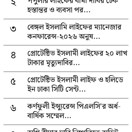
২
পপুলার লাইফের বীমা দাবির চেক
হস্তান্তর ও ব্যবসা পর...
৩
বেঙ্গল ইসলামি লাইফের ম্যানেজার
কনফারেন্স-২০২৬ অনুষ...
৪
প্রোটেক্টিভ ইসলামী লাইফের ২০ লাখ
টাকার মৃত্যুদাবির...
৫
প্রোটেক্টিভ ইসলামী লাইফ ও হলিডে
ইন ঢাকা সিটি সেন্ট...
৬
কর্ণফুলী ইন্স্যুরেন্স পিএলসি’র অর্ধ-
বার্ষিক সম্মেল...