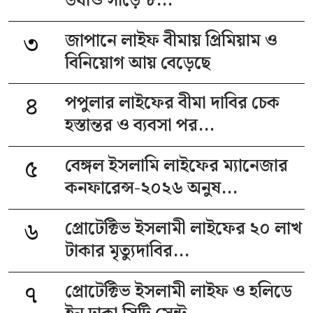
উধাও সাড়ে ৮...
৩
জাপানে লাইফ বীমায় প্রিমিয়াম ও
বিনিয়োগ আয় বেড়েছে
৪
পপুলার লাইফের বীমা দাবির চেক
হস্তান্তর ও ব্যবসা পর...
৫
বেঙ্গল ইসলামি লাইফের ম্যানেজার
কনফারেন্স-২০২৬ অনুষ...
৬
প্রোটেক্টিভ ইসলামী লাইফের ২০ লাখ
টাকার মৃত্যুদাবির...
৭
প্রোটেক্টিভ ইসলামী লাইফ ও হলিডে