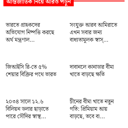
আন্তর্জাতিক
নিয়ে আরও পড়ুন
ভারতে গ্রাহকদের
সংযুক্ত আরব আমিরাতে
অভিযোগ নিষ্পত্তি করছে
এখন সবার জন্য
অর্থ মন্ত্রণাল...
বাধ্যতামূলক স্বাস্...
জিআইসি রি-তে ৫%
দাবানলে কানাডার বীমা
শেয়ার বিক্রির পথে ভারত
খাতে বাড়ছে ক্ষতি
২০৩৪ সালে ১২.৬
চীনের বীমা খাতে নতুন
বিলিয়ন ডলার ছাড়াতে
গতি: প্রিমিয়াম আয়
পারে সৌদির স্বাস্থ...
বাড়ছে, তবে বা...