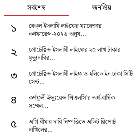
সর্বশেষ
জনপ্রিয়
বেঙ্গল ইসলামি লাইফের ম্যানেজার
১
কনফারেন্স-২০২৬ অনুষ...
প্রোটেক্টিভ ইসলামী লাইফের ২০ লাখ টাকার
২
মৃত্যুদাবির...
প্রোটেক্টিভ ইসলামী লাইফ ও হলিডে ইন ঢাকা সিটি
৩
সেন্ট...
কর্ণফুলী ইন্স্যুরেন্স পিএলসি’র অর্ধ-বার্ষিক
৪
সম্মেল...
অগ্নি বীমার দাবি নিষ্পত্তিতে অডিট রিপোর্ট
৫
দাখিলের...