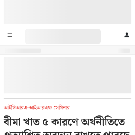
আইডিআরএ-আইআরএফ সেমিনার
বীমা খাত ৫ কারণে অর্থনীতিতে