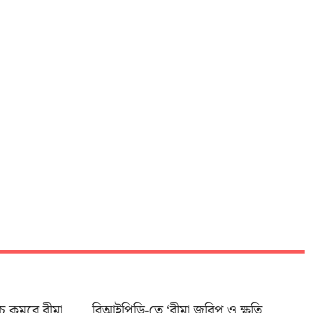
চ কমবে বীমা
বিআইপিডি-তে ‘বীমা জরিপ ও ক্ষতি