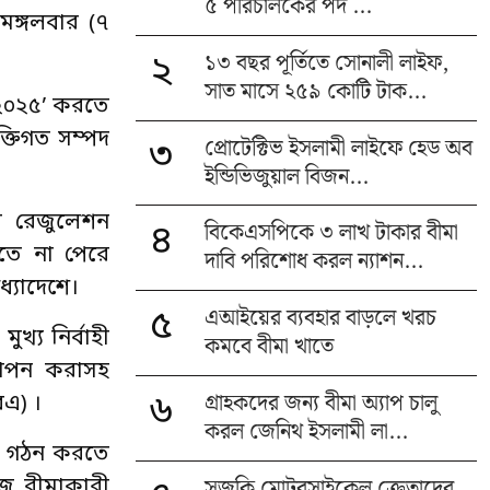
৫ পরিচালকের পদ ...
মঙ্গলবার (৭
১৩ বছর পূর্তিতে সোনালী লাইফ,
২
সাত মাসে ২৫৯ কোটি টাক...
, ২০২৫’ করতে
ক্তিগত সম্পদ
প্রোটেক্টিভ ইসলামী লাইফে হেড অব
৩
ইন্ডিভিজুয়াল বিজন...
রীর রেজুলেশন
বিকেএসপিকে ৩ লাখ টাকার বীমা
৪
রতে না পেরে
দাবি পরিশোধ করল ন্যাশন...
ধ্যাদেশে।
এআইয়ের ব্যবহার বাড়লে খরচ
৫
খ্য নির্বাহী
কমবে বীমা খাতে
স্থাপন করাসহ
গ্রাহকদের জন্য বীমা অ্যাপ চালু
৬
রএ) ।
করল জেনিথ ইসলামী লা...
ান গঠন করতে
সুজুকি মোটরসাইকেল ক্রেতাদের
িজ বীমাকারী