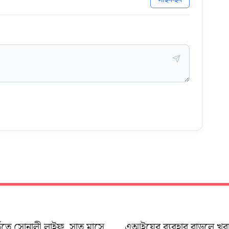
তিতে সোনালী লাইফ, সাত মাসে
এআইয়ের ব্যবহার বাড়লে খর