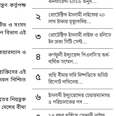
কনফারেন্স-২০২৬ অনুষ...
রণ কর্তৃপক্ষ
প্রোটেক্টিভ ইসলামী লাইফের ২০
২
লাখ টাকার মৃত্যুদাবির...
েটিভ ও সংসদ
ঠান বিভাগ এই
প্রোটেক্টিভ ইসলামী লাইফ ও হলিডে
৩
ইন ঢাকা সিটি সেন্ট...
চেয়ারম্যান ও
কর্ণফুলী ইন্স্যুরেন্স পিএলসি’র অর্ধ-
৪
বার্ষিক সম্মেল...
্যক্তিদের এই
অগ্নি বীমার দাবি নিষ্পত্তিতে অডিট
৫
নবল নিশ্চিত
রিপোর্ট দাখিলের...
ইসলামী ইন্স্যুরেন্সের চেয়ারম্যানসহ
৬
ের নিয়ন্ত্রক
৫ পরিচালকের পদ ...
বং দেশের বীমা
১৩ বছর পূর্তিতে সোনালী লাইফ,