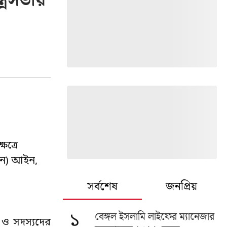
্রিসভায়
েত্রে
োধন) আইন,
সর্বশেষ
জনপ্রিয়
বেঙ্গল ইসলামি লাইফের ম্যানেজার
১
ন ও সদস্যদের