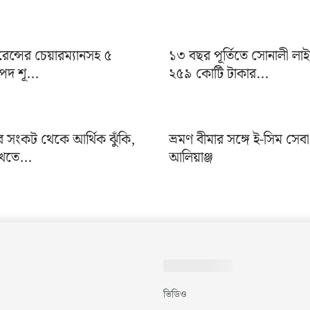
ুরেন্সের চেয়ারম্যানসহ ৫
১৩ বছর পূর্তিতে সোনালী লা
দ শূ...
২৫৯ কোটি টাকার...
র সংকট থেকে আর্থিক ঝুঁকি,
ভ্রমণ বীমার সঙ্গে ই-সিম সেব
খতে...
আলিয়াঞ্জ
ভিডিও