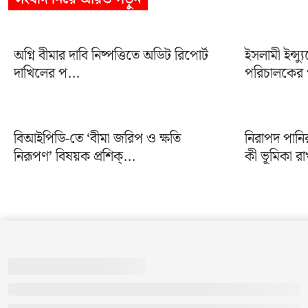
অগ্নি বীমার দাবি নিষ্পত্তিতে অডিট রিপোর্ট
ইসলামী ইন্স্য
দাখিলের প...
পরিচালকের প
বিআইপিডি-তে ‘বীমা জরিপ ও ক্ষতি
নিরাপদ পানি
নিরূপণ’ বিষয়ক প্রশিক্...
কী ভূমিকা রা